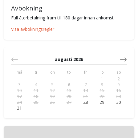
Avbokning
Full återbetalning fram till 180 dagar innan ankomst.
Visa avbokningsregler
augusti 2026
må
ti
on
to
fr
lö
sö
1
2
3
4
5
6
7
8
9
10
11
12
13
14
15
16
17
18
19
20
21
22
23
24
25
26
27
28
29
30
31