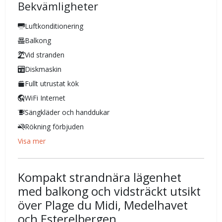
Bekvämligheter
Luftkonditionering
Balkong
Vid stranden
Diskmaskin
Fullt utrustat kök
WiFi Internet
Sängkläder och handdukar
Rökning förbjuden
Visa mer
Kompakt strandnära lägenhet
med balkong och vidsträckt utsikt
över Plage du Midi, Medelhavet
och Esterelbergen.