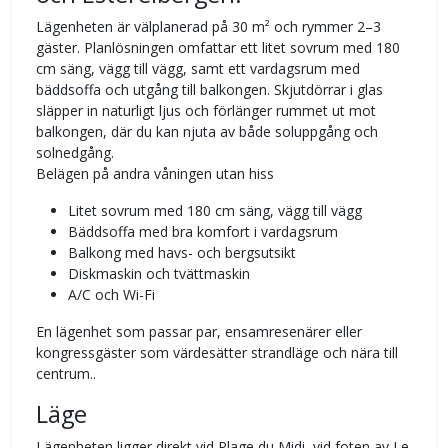
Lägenheten är välplanerad på 30 m² och rymmer 2–3
gäster. Planlösningen omfattar ett litet sovrum med 180
cm säng, vägg till vägg, samt ett vardagsrum med
bäddsoffa och utgång till balkongen. Skjutdörrar i glas
släpper in naturligt ljus och förlänger rummet ut mot
balkongen, där du kan njuta av både soluppgång och
solnedgång.
Belägen på andra våningen utan hiss
Litet sovrum med 180 cm säng, vägg till vägg
Bäddsoffa med bra komfort i vardagsrum
Balkong med havs- och bergsutsikt
Diskmaskin och tvättmaskin
A/C och Wi-Fi
En lägenhet som passar par, ensamresenärer eller
kongressgäster som värdesätter strandläge och nära till
centrum..
Läge
Lägenheten ligger direkt vid Plage du Midi, vid foten av Le