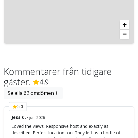
+
−
Kommentarer från tidigare
gäster.
(
62
Omdömen)
4.9
Se alla 62 omdömen
5.0
Jess C.
·
juni 2026
Loved the views. Responsive host and exactly as
described! Perfect location too! They left us a bottle of