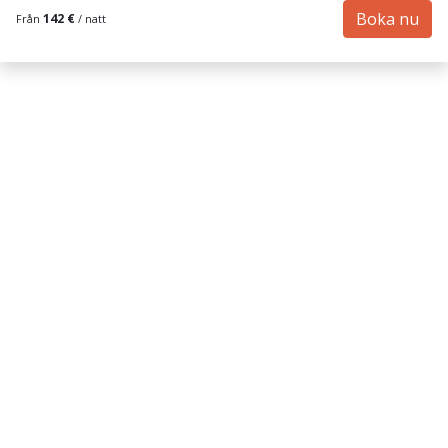
Boka nu
142 €
Från
/ natt