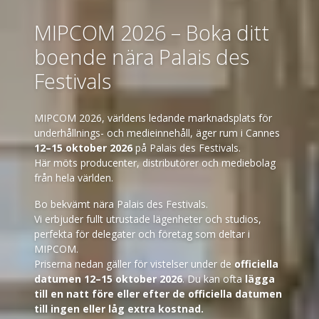
MIPCOM 2026 – Boka ditt
boende nära Palais des
Festivals
MIPCOM 2026, världens ledande marknadsplats för
underhållnings- och medieinnehåll, äger rum i Cannes
12–15 oktober 2026
på Palais des Festivals.
Här möts producenter, distributörer och mediebolag
från hela världen.
Bo bekvämt nära Palais des Festivals.
Vi erbjuder fullt utrustade lägenheter och studios,
perfekta för delegater och företag som deltar i
MIPCOM.
Priserna nedan gäller för vistelser under de
officiella
datumen 12–15 oktober 2026
. Du kan ofta
lägga
till en natt före eller efter de officiella datumen
till ingen eller låg extra kostnad.