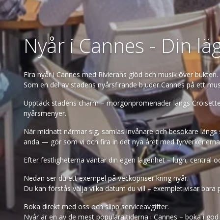
Nyår i Cannes - Din l
Fira nyår i Cannes med Rivierans glöd och musik över bukten.
Som en del av stadens nyårsfirande bjuder Cannes på ett musi
Upptäck stadens charm – morgonpromenader längs Croisetten, 
nyårsmenyer.
När midnatt närmar sig, samlas invånare och besökare längs st
anda — gör som vi och fira in det nya året med fyrverkerierna
Efter festligheterna väntar din egen lägenhet – lugn, central oc
Nedan ser du ett exempel på veckopriser kring nyår.
Du kan förstås välja vilka datum du vill – exemplet visar bara p
Boka direkt med oss och slipp serviceavgifter.
Nyår är en av de mest populära tiderna i Cannes – boka i god 