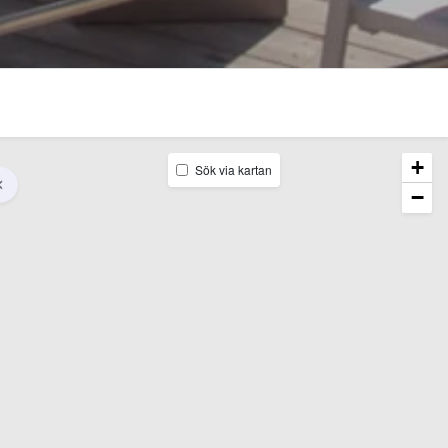
+
Sök via kartan
−