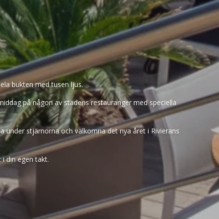
ela bukten med tusen ljus.
 middag på någon av stadens restauranger med speciella
la under stjärnorna och välkomna det nya året i Rivierans
 i din egen takt.