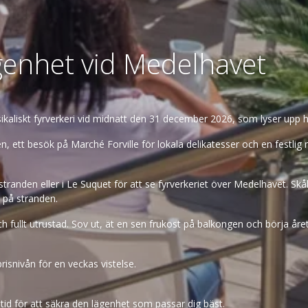
ägenhet vid Medelhavet
kaliskt fyrverkeri vid midnatt den 31 december 2026, som lyser upp h
ett besök på Marché Forville för lokala delikatesser och en festlig
randen eller i Le Suquet för att se fyrverkeriet över Medelhavet. Skå
 på stranden.
h fullt utrustad. Sov ut, ät en sen frukost på balkongen och börja året
risnivån för en veckas vistelse.
tid för att säkra den lägenhet som passar dig bäst.