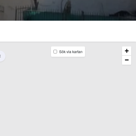
+
Sök via kartan
−