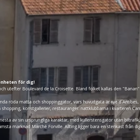
genheten för dig!
h utefter Boulevard de la Croisette. Bland folket kallas den "Banan" p
römda röda matta och shoppinggator, vars huvudgata är rue d´Antibes,
shopping, konstgallerier, restauranger. nattklubbarna i kvarteren Carr
mesta av sin ursprungliga karaktär, med kullerstensgator utan biltra
sta marknad Marché Forville. Allting ligger bara en stenkast från dig