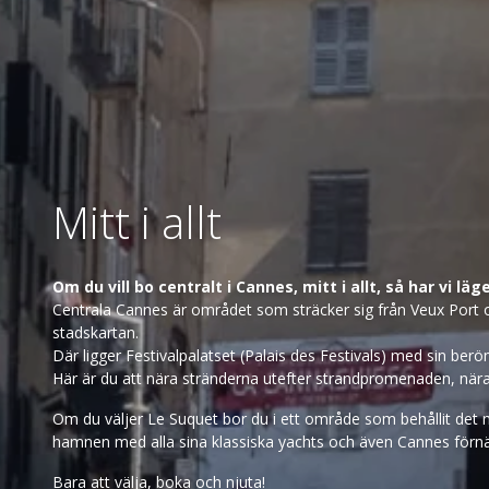
Mitt i allt
Om du vill bo centralt i Cannes, mitt i allt, så har vi lä
Centrala Cannes är området som sträcker sig från Veux Port oc
stadskartan.
Där ligger Festivalpalatset (Palais des Festivals) med sin be
Här är du att nära stränderna utefter strandpromenaden, nära 
Om du väljer Le Suquet bor du i ett område som behållit det 
hamnen med alla sina klassiska yachts och även Cannes förnäm
Bara att välja, boka och njuta!