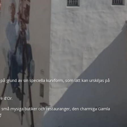
å grund av sin speciella kurvform, som lätt kan urskiljas på
é d'Or.
fik, små mysiga butiker och restauranger, den charmiga Gamla
!