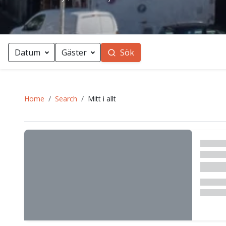
Datum
Gäster
Sök
Home
Search
Mitt i allt