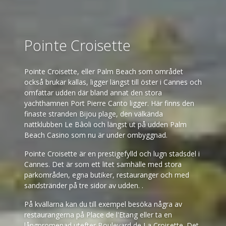
Pointe Croisette
Pointe Croisette, eller Palm Beach som området
också brukar kallas, ligger längst till öster i Cannes och
omfattar udden där bland annat den stora
yachthamnen Port Pierre Canto ligger. Här finns den
finaste stranden Bijou plage, den välkända
nattklubben Le Bâoli och längst ut på udden Palm
Beach Casino som nu är under ombyggnad.
Pointe Croisette är en prestigefylld och lugn stadsdel i
Cannes. Det är som ett litet samhälle med stora
parkområden, egna butiker, restauranger och med
sandstränder på tre sidor av udden. .
På kvällarna kan du till exempel besöka några av
restaurangerna på Place de l'Etang eller ta en
långpromenad utefter Boulevard de La Croisette. Det