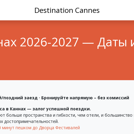
Destination Cannes
нах 2026-2027 — Даты
ний/поздний заезд · Бронируйте напрямую – без комиссий
а в Каннах — залог успешной поездки.
 больше пространства и гибкости, чем отели, и большинство 
вных достопримечательностей.
10 минут пешком до Дворца Фестивалей