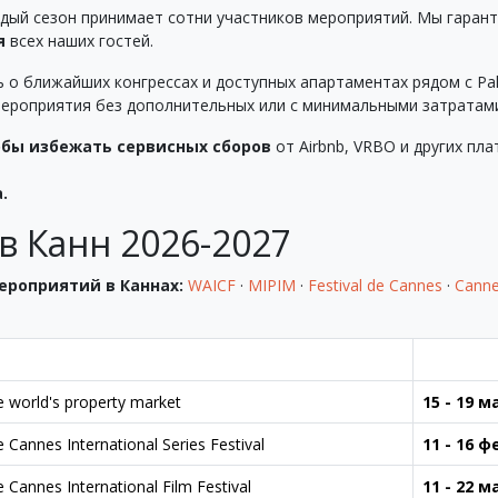
ждый сезон принимает сотни участников мероприятий. Мы гаран
я
всех наших гостей.
о ближайших конгрессах и доступных апартаментах рядом с Palai
мероприятия без дополнительных или с минимальными затратам
обы избежать сервисных сборов
от Airbnb, VRBO и других п
.
в Канн 2026-2027
ероприятий в Каннах:
WAICF
·
MIPIM
·
Festival de Cannes
·
Canne
 world's property market
15 - 19 м
 Cannes International Series Festival
11 - 16 
 Cannes International Film Festival
11 - 22 м