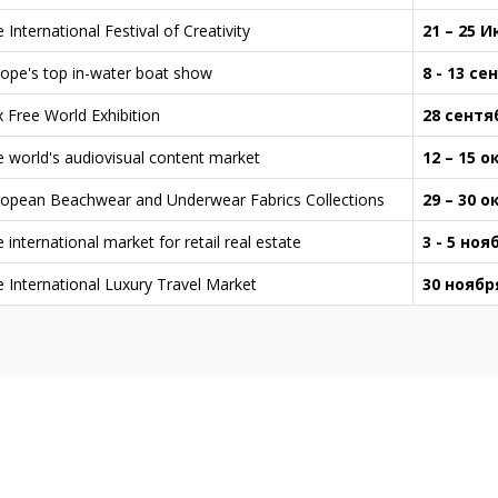
 International Festival of Creativity
21 – 25 
ope's top in-water boat show
8 - 13 се
 Free World Exhibition
28 сентя
 world's audiovisual content market
12 – 15 о
ropean Beachwear and Underwear Fabrics Collections
29 – 30 о
 international market for retail real estate
3 - 5 ноя
 International Luxury Travel Market
30 ноябр