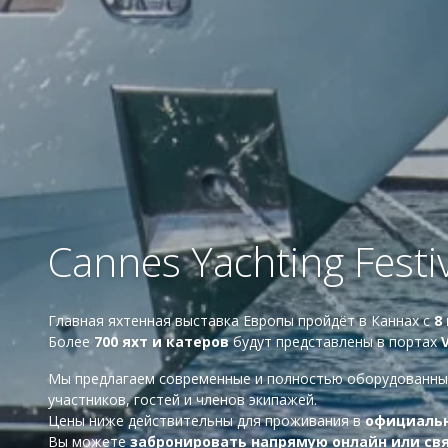
Cannes Yachting Fest
Главная яхтенная выставка Европы пройдёт в Каннах с
8
Более
700 яхт и катеров
будут представлены в портах
Мы предлагаем современные и полностью оборудованн
участников, гостей и членов экипажей.
Цены ниже действительны для проживания в
официальны
Вы можете
забронировать напрямую онлайн или свя