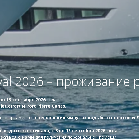
ival 2026 – проживание
 по 13 сентября 2026
года.
Vieux Port и Port Pierre Canto
.
ые апартаменты
в нескольких минутах ходьбы от портов и
е даты фестиваля, с 8 по 13 сентября 2026 года
.
заться с нами
для получения персональной помощи.