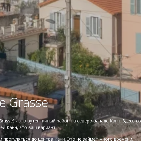
 de Grasse
. de Grasse) - это аутентичный район на северо-западе Канн. Здес
й Канн, это ваш вариант.
 прогуляться до центра Канн. Это не займет много времени.